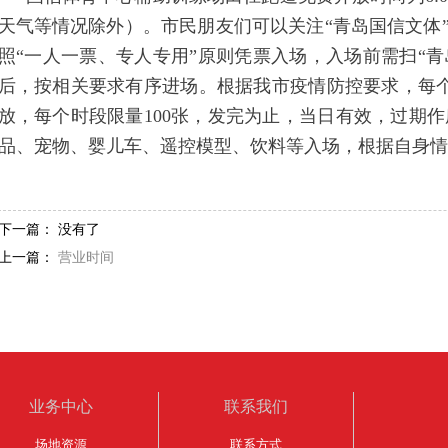
天气等情况除外）。市民朋友们可以关注“青岛国信文体
照“一人一票、专人专用”原则凭票入场，入场前需扫“青
后，按相关要求有序进场。根据我市疫情防控要求，每个
放，每个时段限量100张，发完为止，当日有效，过期
品、宠物、婴儿车、遥控模型、饮料等入场，根据自身情
下一篇： 没有了
上一篇：
营业时间
业务中心
联系我们
场地资源
联系方式