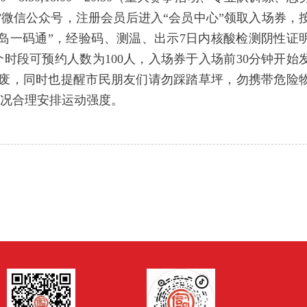
”微信公众号，注册会员后进入“会员中心”领取入场券，
岛一码通”，经验码
、测温、出示7日内核酸检测阴性证
时段可预约人数为100人，入场券于入场前30分钟开始
作废，同时也提醒市民朋友们请勿踩踏草坪，勿携带危险
况合理安排运动强度。