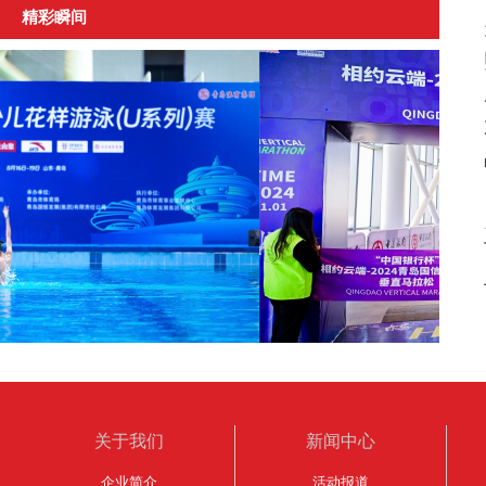
精彩瞬间
关于我们
新闻中心
企业简介
活动报道