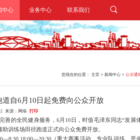
闻中心
业务中心
联系我们
您现在的位置：
主页
>
新闻中心
>
公示通
道自6月10日起免费向公众开放
392 来源：网络
打印
善的全民健身服务，6月10日，时值毛泽东同志“发展
心辅助训练场田径跑道正式向公众免费开放。
:30,18:00—20:30（重大赛事活动、专业队训练、恶