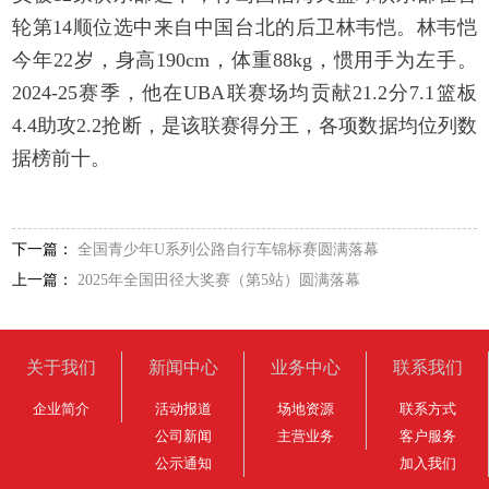
轮第14顺位选中来自中国台北的后卫林韦恺。林韦恺
今年22岁，身高190cm，体重88kg，惯用手为左手。
2024-25赛季，他在UBA联赛场均贡献21.2分7.1篮板
4.4助攻2.2抢断，是该联赛得分王，各项数据均位列数
据榜前十。
下一篇：
全国青少年U系列公路自行车锦标赛圆满落幕
上一篇：
2025年全国田径大奖赛（第5站）圆满落幕
关于我们
新闻中心
业务中心
联系我们
企业简介
活动报道
场地资源
联系方式
公司新闻
主营业务
客户服务
公示通知
加入我们