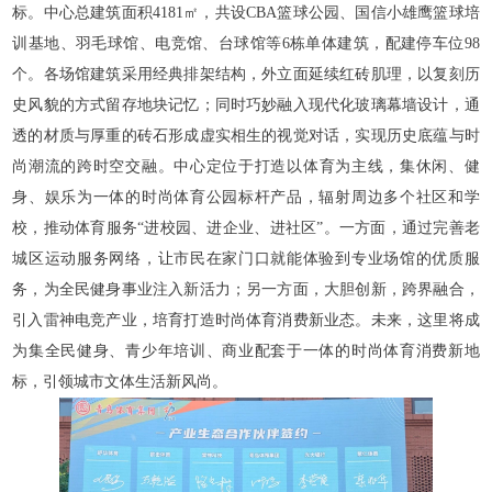
标。
中心总建筑面积4181㎡，共设CBA篮球公园、国信小雄鹰篮球培
训基地、羽毛球馆、电竞馆、台球馆等6栋单体建筑，配建停车位98
个。各场馆建筑采用经典排架结构，外立面延续红砖肌理，以复刻历
史风貌的方式留存地块记忆；同时巧妙融入现代化玻璃幕墙设计，通
透的材质与厚重的砖石形成虚实相生的视觉对话，实现历史底蕴与时
尚潮流的跨时空交融。
中心定位于打造以体育为主线，集休闲、健
身、娱乐为一体的时尚体育公园标杆产品，辐射周边多个社区和学
校，推动体育服务“进校园、进企业、进社区”。一方面，通过完善老
城区运动服务网络，让市民在家门口就能体验到专业场馆的优质服
务，为全民健身事业注入新活力；另一方面，大胆创新，跨界融合，
引入雷神电竞产业，培育打造时尚体育消费新业态。未来，这里将成
为集全民健身、青少年培训、商业配套于一体的时尚体育消费新地
标，引领城市文体生活新风尚。