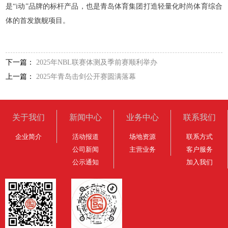
是“i动”品牌的标杆产品，也是青岛体育集团打造轻量化时尚体育综合
体的首发旗舰项目。
下一篇：
2025年NBL联赛体测及季前赛顺利举办
上一篇：
2025年青岛击剑公开赛圆满落幕
关于我们
新闻中心
业务中心
联系我们
企业简介
活动报道
场地资源
联系方式
公司新闻
主营业务
客户服务
公示通知
加入我们