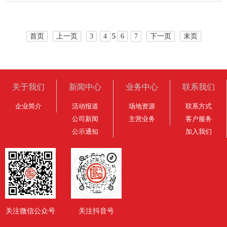
首页
上一页
3
4
5
6
7
下一页
末页
关于我们
新闻中心
业务中心
联系我们
企业简介
活动报道
场地资源
联系方式
公司新闻
主营业务
客户服务
公示通知
加入我们
关注微信公众号
关注抖音号