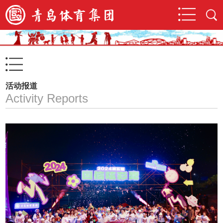
活动报道
Activity Reports