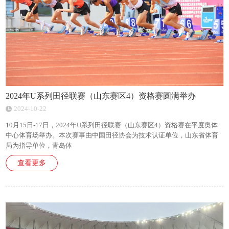
2024年U系列田径联赛（山东赛区4）资格赛圆满举办
2024-10-22
10月15日-17日，2024年U系列田径联赛（山东赛区4）资格赛在平度奥体
中心体育场举办。本次赛事由中国田径协会为技术认证单位，山东省体育
局为指导单位，青岛体
查看更多