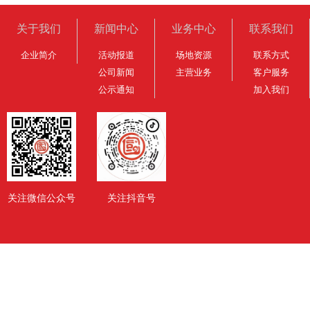
关于我们
新闻中心
业务中心
联系我们
企业简介
活动报道
场地资源
联系方式
公司新闻
主营业务
客户服务
公示通知
加入我们
关注微信公众号
关注抖音号