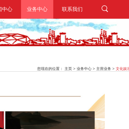
闻中心
业务中心
联系我们
您现在的位置：
主页
>
业务中心
>
主营业务
>
文化娱