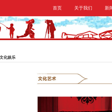
首页
关于我们
新
文化娱乐