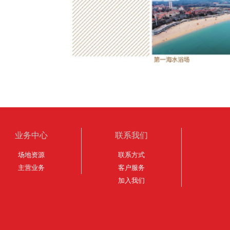
业务中心
联系我们
场地资源
联系方式
主营业务
客户服务
加入我们